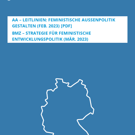
AA – LEITLINIEN: FEMINISTISCHE AUSSENPOLITIK G
ESTALTEN (FEB. 2023) [PDF]
BMZ – STRATEGIE FÜR FEMINISTISCHE
ENTWICKLUNGSPOLITIK (MÄR. 2023)