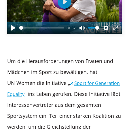
Play
01:52
Play
Mute
Settings
Enter
fullsc
Um die Herausforderungen von Frauen und
Mädchen im Sport zu bewältigen, hat
UN Women die Initiative „
Sport for Generation
“ ins Leben gerufen. Diese Initiative lädt
Equality
Interessenvertreter aus dem gesamten
Sportsystem ein, Teil einer starken Koalition zu
werden, um die Gleichstellung der