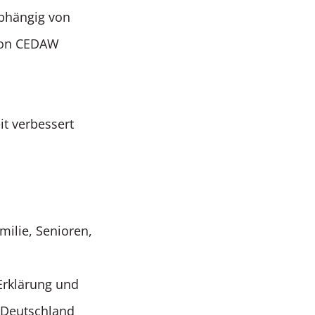
abhängig von
tion CEDAW
it verbessert
ilie, Senioren,
Erklärung und
z Deutschland