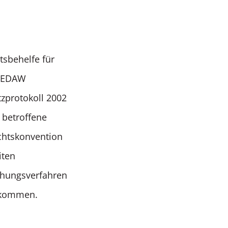
tsbehelfe für
 CEDAW
zprotokoll 2002
r betroffene
echtskonvention
iten
chungsverfahren
n kommen.