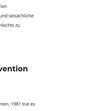
llen
 und tatsächliche
hlechts zu
vention
en, 1981 trat es