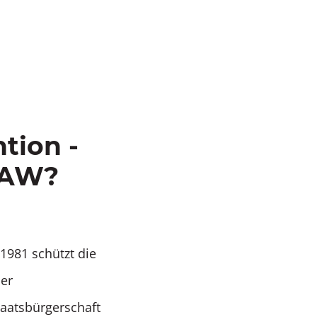
tion -
DAW?
1981 schützt die
der
taatsbürgerschaft