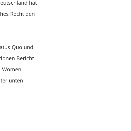
Deutschland hat
ches Recht den
Status Quo und
tionen Bericht
 UN Women
iter unten