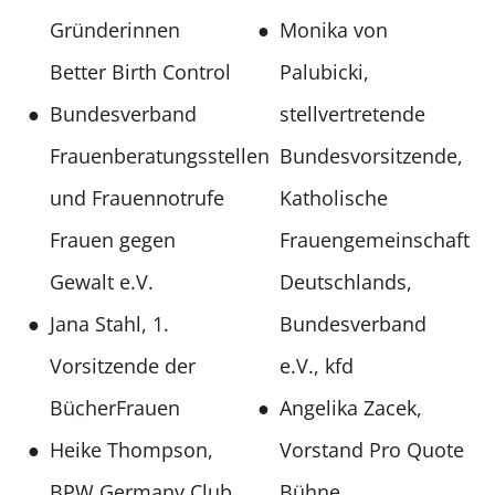
Gründerinnen
Monika von
Better Birth Control
Palubicki,
Bundesverband
stellvertretende
Frauenberatungsstellen
Bundesvorsitzende,
und Frauennotrufe
Katholische
Frauen gegen
Frauengemeinschaft
Gewalt e.V.
Deutschlands,
Jana Stahl, 1.
Bundesverband
Vorsitzende der
e.V., kfd
BücherFrauen
Angelika Zacek,
Heike Thompson,
Vorstand Pro Quote
BPW Germany Club
Bühne