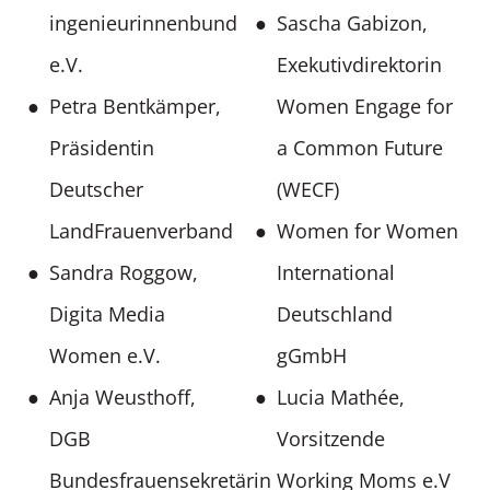
ingenieurinnenbund
Sascha Gabizon,
e.V.
Exekutivdirektorin
Petra Bentkämper,
Women Engage for
Präsidentin
a Common Future
Deutscher
(WECF)
LandFrauenverband
Women for Women
Sandra Roggow,
International
Digita Media
Deutschland
Women e.V.
gGmbH
Anja Weusthoff,
Lucia Mathée,
DGB
Vorsitzende
Bundesfrauensekretärin
Working Moms e.V