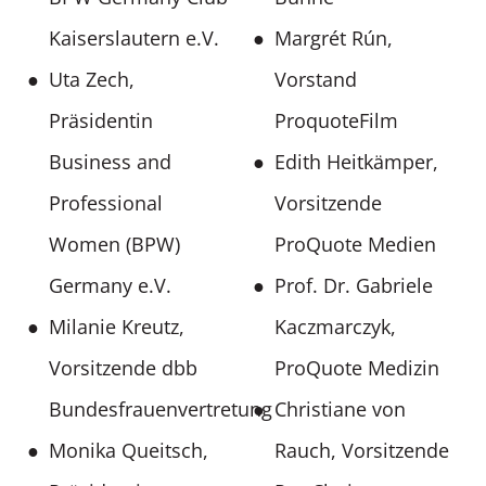
Kaiserslautern e.V.
Margrét Rún,
Uta Zech,
Vorstand
Präsidentin
ProquoteFilm
Business and
Edith Heitkämper,
Professional
Vorsitzende
Women (BPW)
ProQuote Medien
Germany e.V.
Prof. Dr. Gabriele
Milanie Kreutz,
Kaczmarczyk,
Vorsitzende dbb
ProQuote Medizin
Bundesfrauenvertretung
Christiane von
Monika Queitsch,
Rauch, Vorsitzende