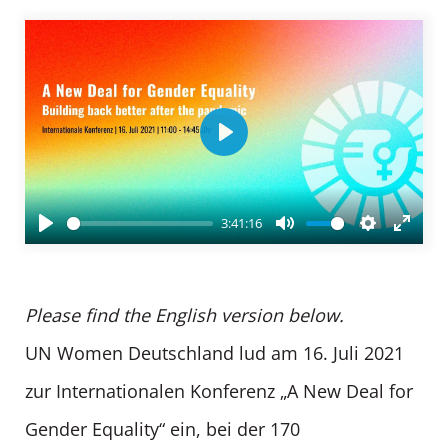
Play
3:41:16
Play
Mute
Settings
Enter
fullsc
Please find the English version below.
UN Women Deutschland lud am 16. Juli 2021
zur Internationalen Konferenz „A New Deal for
Gender Equality“ ein, bei der 170