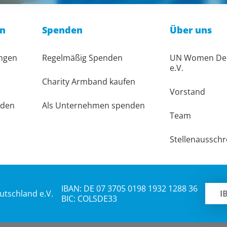
en
Spenden
Über uns
ungen
Regelmäßig Spenden
UN Women Deu
e.V.
Charity Armband kaufen
Vorstand
rden
Als Unternehmen spenden
Team
Stellenaussch
IBAN: DE 07 3705 0198 1932 1288 36
tschland e.V.
I
BIC: COLSDE33