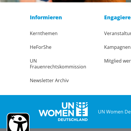
Informieren
Engagier
Kernthemen
Veranstalt
HeForShe
Kampagnen
UN
Mitglied we
Frauenrechtskommission
Newsletter Archiv
UN Women Deu