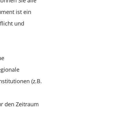
önnen Sie alle
ment ist ein
flicht und
he
egionale
stitutionen (z.B.
ür den Zeitraum