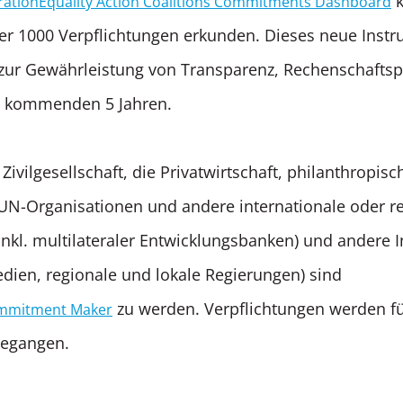
k
ationEquality Action Coalitions Commitments Dashboard
r 1000 Verpflichtungen erkunden. Dieses neue Instru
t zur Gewährleistung von Transparenz, Rechenschaftsp
en kommenden 5 Jahren.
Zivilgesellschaft, die Privatwirtschaft, philanthropisc
UN-Organisationen und andere internationale oder r
nkl. multilateraler Entwicklungsbanken) und andere In
edien, regionale und lokale Regierungen) sind
zu werden. Verpflichtungen werden f
mmitment Maker
ngegangen.