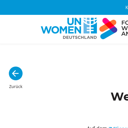
K
Zurück
We