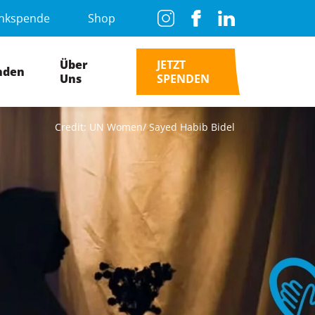
nkspende
Shop
Über
JETZT
nden
Uns
SPENDEN
Credit: UN Women/ Sayed Habib Bidel