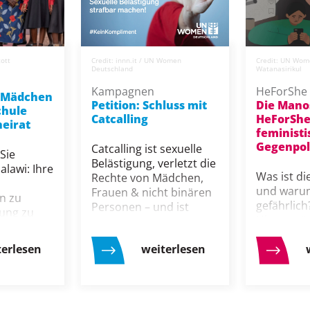
cott
Credit: innn.it / UN Women
Credit: UN Wo
Deutschland
Watanasirikul
Kampagnen
HeForShe
 Mädchen
Petition: Schluss mit
Die Mano
chule
Catcalling
HeForShe
heirat
feministi
Gegenpol
Catcalling ist sexuelle
Sie
Belästigung, verletzt die
lawi: Ihre
Was ist d
Rechte von Mädchen,
und warum
Frauen & nicht binären
n zu
gefährlich
Personen – und ist
dung zu
Hintergrü
aktuell straflos. Das will
und
feministis
UN Women
e
Gegenstra
terlesen
weiterlesen
Deutschland ändern.
mte
HeForShe 
öffnen.