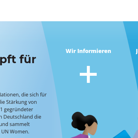
Wir Informieren
ft für
eingebettet in die
r Geschlechter
ige Entwicklung
edschaft bei
tionen, die sich für
 Frieden, bei
n. Als Mitglied
die Stärkung von
pf gegen den
eil und bringen sich
91 gegründeter
erer Zeit lassen
n Deutschland die
r Potential
 und sammelt
nnen.
on UN Women.