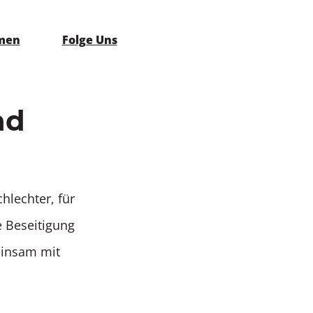
emen
Folge Uns
nd
hlechter, für
e Beseitigung
einsam mit