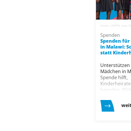
Credit: UNFPA, Joey S
Spenden
Spenden für
in Malawi: S
statt Kinder
Unterstützen 
Mädchen in Ma
Spende hilft,
Kinderheirate
beenden, Bil
ermöglichen 
Mädchen ein
wei
selbstbestim
Zukunft zu er