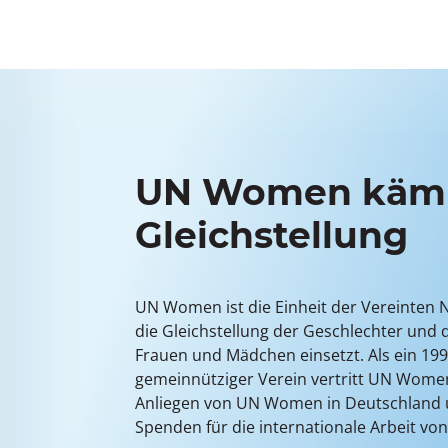
UN Women kämp
Gleichstellung
Der Einsatz für die Rechte von Frauen ist 
Wollen Sie aktiv an der Gleichstellung de
Agenda der Vereinten Nationen, nachhalt
mitarbeiten, können wir Ihnen eine Mitgli
UN Women ist die Einheit der Vereinten Na
voranzutreiben. Ob bei der Schaffung von
UN Women Deutschland nur ans Herz lege
die Gleichstellung der Geschlechter und 
ökonomischem Wachstum oder dem Kam
nehmen Sie an unseren Veranstaltungen t
Frauen und Mädchen einsetzt. Als ein 19
Klimawandel – die Herausforderungen uns
persönlich ein.
gemeinnütziger Verein vertritt UN Wome
sich nur meistern, wenn alle Menschen ih
Anliegen von UN Women in Deutschland
ungeachtet des Geschlechts entfalten kö
Spenden für die internationale Arbeit v