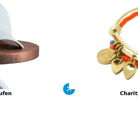
ufen
Chari