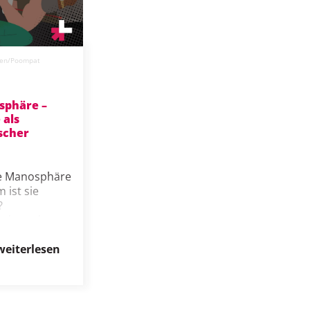
men/Poompat
sphäre –
 als
scher
ie Manosphäre
 ist sie
?
nde und
che
tegien von
weiterlesen
Deutschland.