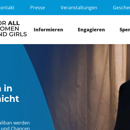
ontakt
Presse
Veranstaltungen
Gesche
Informieren
Engagieren
Spe
 in
icht
aliban werden
e und Chancen