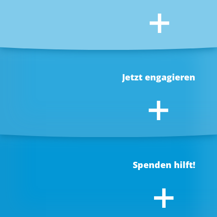
Der Einsatz für die Rechte von Frauen ist eingebettet
in die Agenda der Vereinten Nationen, nachhaltige
Entwicklung voranzutreiben. Ob bei der Schaffung
von Frieden, bei ökonomischem Wachstum oder
dem Kampf gegen den Klimawandel – die
Herausforderungen unserer Zeit lassen sich nur
Jetzt engagieren
meistern, wenn alle Menschen ihr Potential
ungeachtet des Geschlechts entfalten können.
Wollen Sie aktiv an der Gleichstellung der
Geschlechter mitarbeiten, können wir Ihnen eine
Mitgliedschaft bei UN Women Deutschland nur ans
Herz legen. Als Mitglied nehmen Sie an unseren
Kernthemen
UN Women
HeForShe
Veranstaltungen teil und bringen sich persönlich
ein.
Spenden hilft!
UN Frauenrechts
Internationale Ve
Weitere Informat
kommission
reinbarungen
ionen
Kampagnen
Veranstaltungen
Ehrenamtliches
Engagement