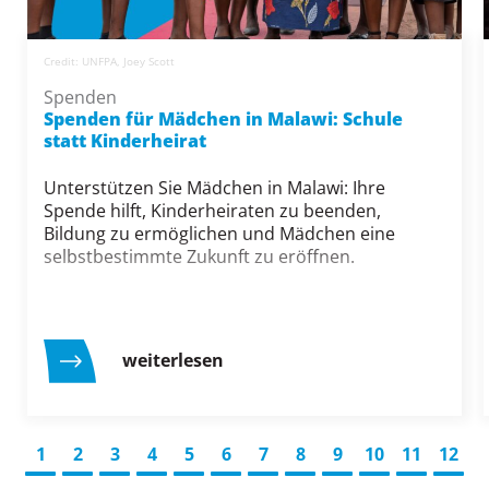
Credit: UNFPA, Joey Scott
Spenden
Spenden für Mädchen in Malawi: Schule
statt Kinderheirat
Unterstützen Sie Mädchen in Malawi: Ihre
Spende hilft, Kinderheiraten zu beenden,
Bildung zu ermöglichen und Mädchen eine
selbstbestimmte Zukunft zu eröffnen.
weiterlesen
1
2
3
4
5
6
7
8
9
10
11
12