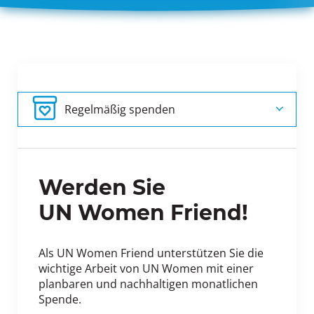
Als Unternehme
Mitglied werden
n engagieren
Regelmäßig Spe
Charity Armband
Als Unternehme
Regelmäßig spenden
nden
n spenden
Werden Sie
Einmalig spende
Spendenprojekte
Geschenkspende
n
UN Women Friend!
Als UN Women Friend unterstützen Sie die
wichtige Arbeit von UN Women mit einer
planbaren und nachhaltigen monatlichen
Spende.