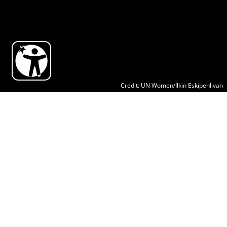
Credit: UN Women/İlkin Eskipehlivan
Jetzt aktiv werden gegen
Gewalt an Frauen und
Mädchen
1. Beziehen Sie auf den sozialen Medien Stellung